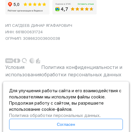
ИП САГДЕЕВ ДИНАР ЯГАФАРОВИЧ
ИНН: 661800631724
ОГРНИП: 308662003600038
Условия
Политика конфиденциальности и
использования
обработки персональных данных
Данный сайт является строго информационным и
Для улучшения работы сайта и его взаимодействия с
публичной офертой не является. На данном
пользователями мы используем файлы cookie.
информационном ресурсе применяются
рекомендательные технологии.
Продолжая работу с сайтом, вы разрешаете
использование cookie-файлов.
Политика обработки персональных данных
.
Согласен