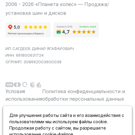
2006 - 2026 «Планета колес» — Продажа/
установка шин и дисков
ИП САГДЕЕВ ДИНАР ЯГАФАРОВИЧ
ИНН: 661800631724
ОГРНИП: 308662003600038
Условия
Политика конфиденциальности и
использования
обработки персональных данных
Данный сайт является строго информационным и
Для улучшения работы сайта и его взаимодействия с
публичной офертой не является. На данном
пользователями мы используем файлы cookie.
информационном ресурсе применяются
рекомендательные технологии.
Продолжая работу с сайтом, вы разрешаете
использование cookie-файлов.