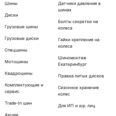
Шины
Датчики давления в
шинах
Диски
Болты секретки на
Грузовые шины
колеса
Грузовые диски
Гайки крепления на
колеса
Спецшины
Шиномонтаж
Мотошины
Екатеринбург
Квадрошины
Правка литых дисков
Комплектующие и
Сезонное хранение
сервис
колес
Trade-In шин
Для ИП и юр. лиц
Акции