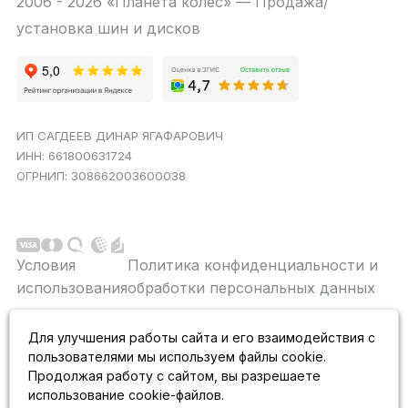
2006 - 2026 «Планета колес» — Продажа/
установка шин и дисков
ИП САГДЕЕВ ДИНАР ЯГАФАРОВИЧ
ИНН: 661800631724
ОГРНИП: 308662003600038
Условия
Политика конфиденциальности и
использования
обработки персональных данных
Данный сайт является строго информационным и
Для улучшения работы сайта и его взаимодействия с
публичной офертой не является. На данном
пользователями мы используем файлы cookie.
информационном ресурсе применяются
рекомендательные технологии.
Продолжая работу с сайтом, вы разрешаете
использование cookie-файлов.