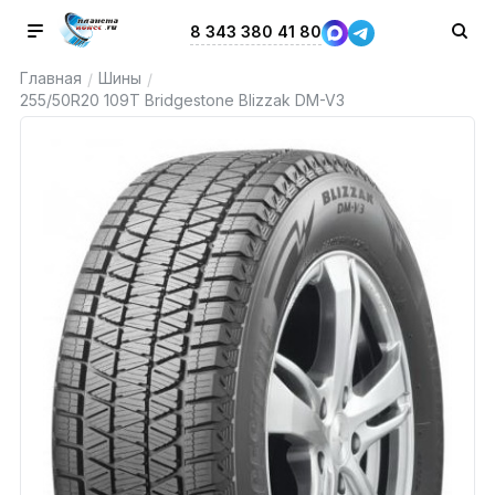
8 343 380 41 80
Главная
Шины
/
/
255/50R20 109T Bridgestone Blizzak DM-V3