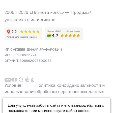
2006 - 2026 «Планета колес» — Продажа/
установка шин и дисков
ИП САГДЕЕВ ДИНАР ЯГАФАРОВИЧ
ИНН: 661800631724
ОГРНИП: 308662003600038
Условия
Политика конфиденциальности и
использования
обработки персональных данных
Данный сайт является строго информационным и
Для улучшения работы сайта и его взаимодействия с
публичной офертой не является. На данном
пользователями мы используем файлы cookie.
информационном ресурсе применяются