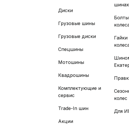
шина
Диски
Болты
Грузовые шины
колес
Грузовые диски
Гайки
колес
Спецшины
Шино
Мотошины
Екате
Квадрошины
Правк
Комплектующие и
Сезон
сервис
колес
Trade-In шин
Для И
Акции