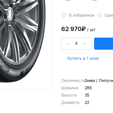
В избранное
Сра
62 970₽
/ шт
Купить в 1 клик
Сезонность
Зима / Липуч
Ширина
285
Высота
35
Диаметр
22