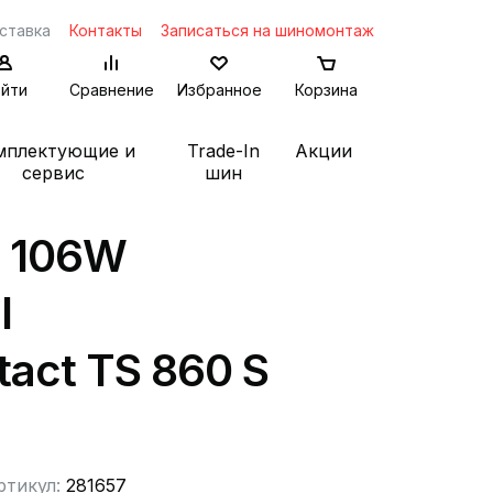
ставка
Контакты
Записаться на шиномонтаж
йти
Сравнение
Избранное
Корзина
мплектующие и
Trade-In
Акции
сервис
шин
2 106W
l
act TS 860 S
ртикул:
281657