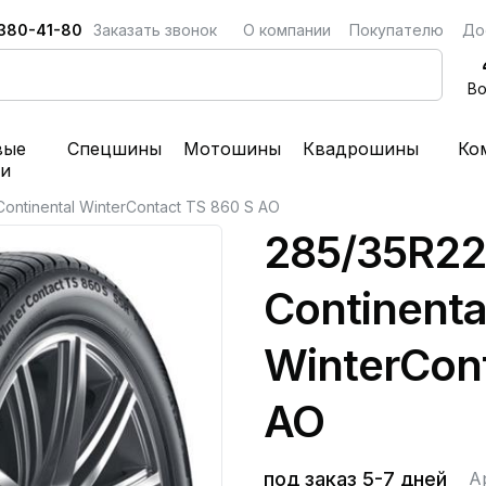
 380-41-80
Заказать звонок
О компании
Покупателю
До
Во
вые
Спецшины
Мотошины
Квадрошины
Ко
ки
ontinental WinterContact TS 860 S AO
285/35R2
Continenta
WinterCont
AO
под заказ 5-7 дней
А