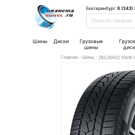
8 (343)
Екатеринбург
Шины
Диски
Грузовые
Грузо
шины
дис
Главная
Шины
/
/
285/35R22 106W C