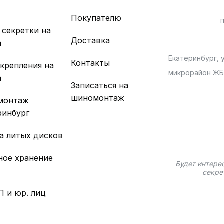
х
Покупателю
 секретки на
Доставка
а
Екатеринбург, у
Контакты
 крепления на
микрорайон Ж
а
Записаться на
шиномонтаж
монтаж
ринбург
а литых дисков
ное хранение
Будет интере
секре
П и юр. лиц