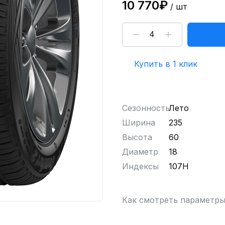
10 770₽
/ шт
Купить в 1 клик
Сезонность
Лето
Ширина
235
Высота
60
Диаметр
18
Индексы
107H
Как смотреть параметр