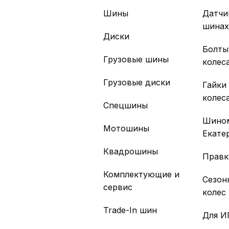
Шины
Датчи
шина
Диски
Болты
Грузовые шины
колес
Грузовые диски
Гайки
колес
Спецшины
Шино
Мотошины
Екате
Квадрошины
Правк
Комплектующие и
Сезон
сервис
колес
Trade-In шин
Для И