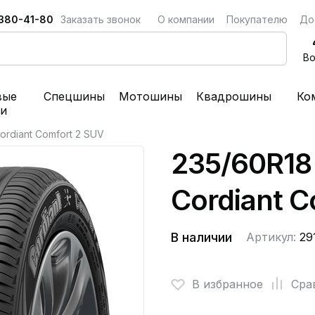
 380-41-80
Заказать звонок
О компании
Покупателю
До
Во
вые
Спецшины
Мотошины
Квадрошины
Ко
ки
ordiant Comfort 2 SUV
235/60R18
Cordiant C
В наличии
Артикул:
29
В избранное
Сра