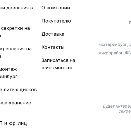
ки давления в
О компании
х
Покупателю
 секретки на
Доставка
а
Екатеринбург, у
Контакты
 крепления на
микрорайон Ж
а
Записаться на
шиномонтаж
монтаж
ринбург
а литых дисков
ное хранение
Будет интере
секре
П и юр. лиц