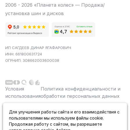
2006 - 2026 «Планета колес» — Продажа/
установка шин и дисков
ИП САГДЕЕВ ДИНАР ЯГАФАРОВИЧ
ИНН: 661800631724
ОГРНИП: 308662003600038
Условия
Политика конфиденциальности и
использования
обработки персональных данных
Данный сайт является строго информационным и
Для улучшения работы сайта и его взаимодействия с
публичной офертой не является. На данном
пользователями мы используем файлы cookie.
информационном ресурсе применяются
рекомендательные технологии.
Продолжая работу с сайтом, вы разрешаете