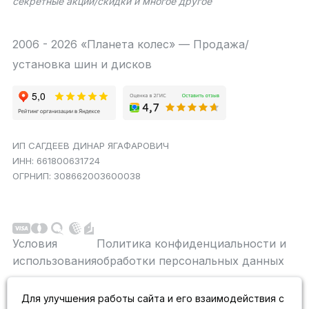
секретные акции/скидки и многое другое
2006 - 2026 «Планета колес» — Продажа/
установка шин и дисков
ИП САГДЕЕВ ДИНАР ЯГАФАРОВИЧ
ИНН: 661800631724
ОГРНИП: 308662003600038
Условия
Политика конфиденциальности и
использования
обработки персональных данных
Данный сайт является строго информационным и
Для улучшения работы сайта и его взаимодействия с
публичной офертой не является. На данном