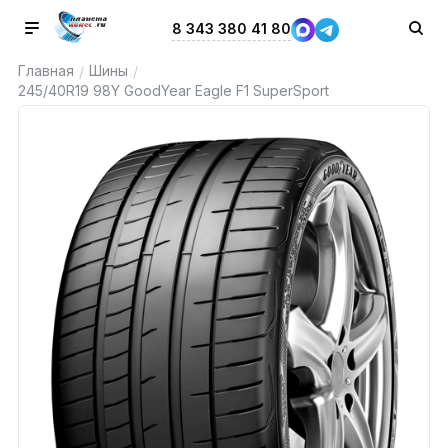
8 343 380 41 80
Главная
Шины
/
/
245/40R19 98Y GoodYear Eagle F1 SuperSport