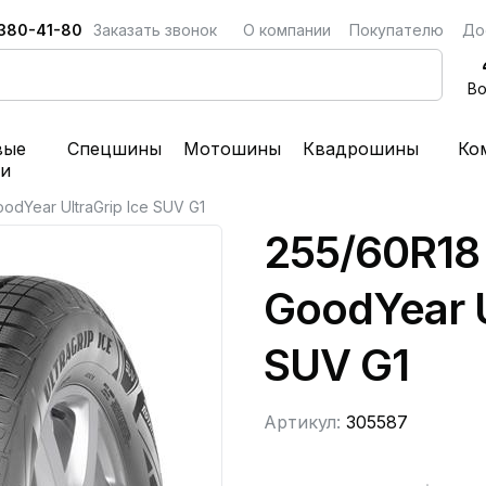
 380-41-80
Заказать звонок
О компании
Покупателю
До
Во
вые
Спецшины
Мотошины
Квадрошины
Ко
ки
odYear UltraGrip Ice SUV G1
255/60R18
GoodYear U
SUV G1
Артикул:
305587