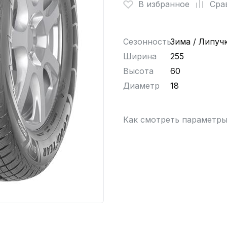
В избранное
Сра
Сезонность
Зима / Липуч
Ширина
255
Высота
60
Диаметр
18
Как смотреть параметр