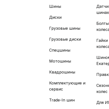
Шины
Датчи
шина
Диски
Болты
Грузовые шины
колес
Грузовые диски
Гайки
колес
Спецшины
Шино
Мотошины
Екате
Квадрошины
Правк
Комплектующие и
Сезон
сервис
колес
Trade-In шин
Для И