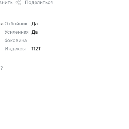
внить
Поделиться
ка
Отбойник
Да
Усиленная
Да
боковина
Индексы
112T
ы?