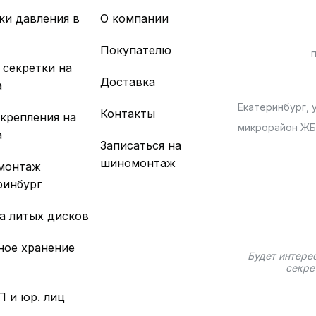
ки давления в
О компании
х
Покупателю
 секретки на
Доставка
а
Екатеринбург, у
Контакты
 крепления на
микрорайон Ж
а
Записаться на
шиномонтаж
монтаж
ринбург
а литых дисков
ное хранение
Будет интере
секре
П и юр. лиц