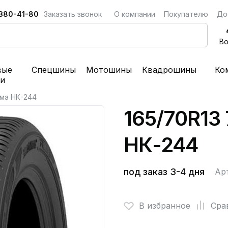
 380-41-80
Заказать звонок
О компании
Покупателю
До
Во
вые
Спецшины
Мотошины
Квадрошины
Ко
ки
ама НК-244
165/70R13
НК-244
под заказ 3-4 дня
Ар
В избранное
Сра