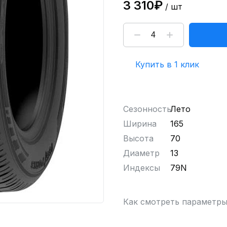
3 310₽
/ шт
Купить в 1 клик
Сезонность
Лето
Ширина
165
Высота
70
Диаметр
13
Индексы
79N
Как смотреть параметр