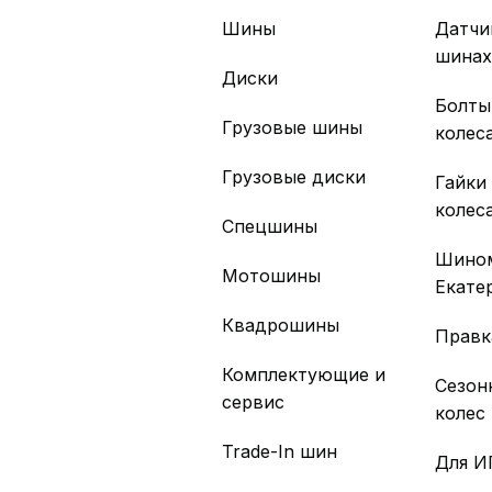
Шины
Датчи
шина
Диски
Болты
Грузовые шины
колес
Грузовые диски
Гайки
колес
Спецшины
Шино
Мотошины
Екате
Квадрошины
Правк
Комплектующие и
Сезон
сервис
колес
Trade-In шин
Для И