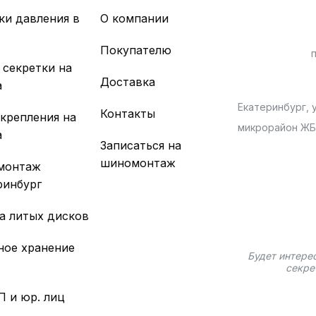
ки давления в
О компании
х
Покупателю
 секретки на
Доставка
а
Екатеринбург, у
Контакты
 крепления на
микрорайон Ж
а
Записаться на
шиномонтаж
монтаж
ринбург
а литых дисков
ное хранение
Будет интере
секре
П и юр. лиц