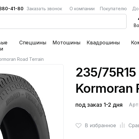
 380-41-80
Заказать звонок
О компании
Покупателю
До
Во
вые
Спецшины
Мотошины
Квадрошины
Ко
ки
ormoran Road Terrain
235/75R15
Kormoran R
под заказ 1-2 дня
Арт
В избранное
Сра