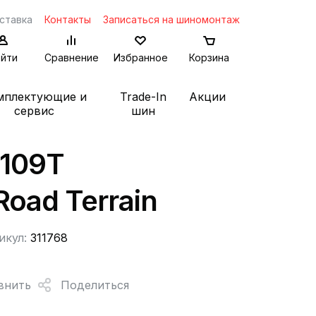
ставка
Контакты
Записаться на шиномонтаж
йти
Сравнение
Избранное
Корзина
мплектующие и
Trade-In
Акции
сервис
шин
 109T
oad Terrain
икул:
311768
внить
Поделиться