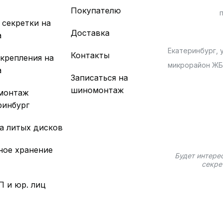
х
Покупателю
 секретки на
Доставка
а
Екатеринбург, у
Контакты
 крепления на
микрорайон Ж
а
Записаться на
шиномонтаж
монтаж
ринбург
а литых дисков
ное хранение
Будет интере
секре
П и юр. лиц