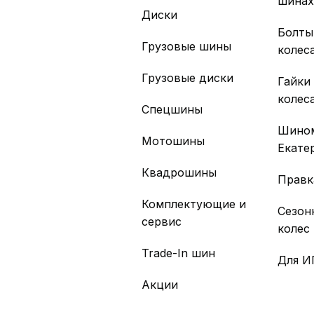
шина
Диски
Болты
Грузовые шины
колес
Грузовые диски
Гайки
колес
Спецшины
Шино
Мотошины
Екате
Квадрошины
Правк
Комплектующие и
Сезон
сервис
колес
Trade-In шин
Для И
Акции