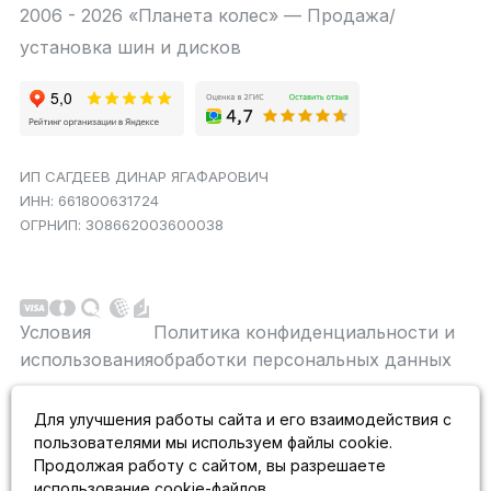
2006 - 2026 «Планета колес» — Продажа/
установка шин и дисков
ИП САГДЕЕВ ДИНАР ЯГАФАРОВИЧ
ИНН: 661800631724
ОГРНИП: 308662003600038
Условия
Политика конфиденциальности и
использования
обработки персональных данных
Данный сайт является строго информационным и
Для улучшения работы сайта и его взаимодействия с
публичной офертой не является. На данном
пользователями мы используем файлы cookie.
информационном ресурсе применяются
рекомендательные технологии.
Продолжая работу с сайтом, вы разрешаете
использование cookie-файлов.