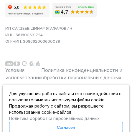
ИП САГДЕЕВ ДИНАР ЯГАФАРОВИЧ
ИНН: 661800631724
ОГРНИП: 308662003600038
Условия
Политика конфиденциальности и
использования
обработки персональных данных
Данный сайт является строго информационным и
Для улучшения работы сайта и его взаимодействия с
публичной офертой не является. На данном
пользователями мы используем файлы cookie.
информационном ресурсе применяются
рекомендательные технологии.
Продолжая работу с сайтом, вы разрешаете
использование cookie-файлов.
Политика обработки персональных данных
.
Согласен