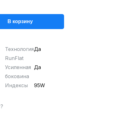
В корзину
Технология
Да
RunFlat
Усиленная
Да
боковина
Индексы
95W
ы?