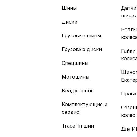
Шины
Датчи
шина
Диски
Болты
Грузовые шины
колес
Грузовые диски
Гайки
колес
Спецшины
Шино
Мотошины
Екате
Квадрошины
Правк
Комплектующие и
Сезон
сервис
колес
Trade-In шин
Для И