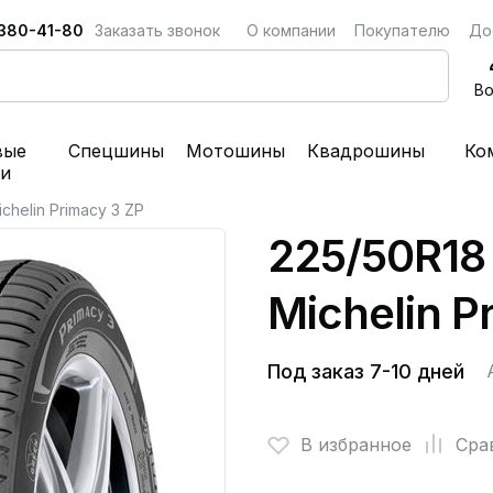
 380-41-80
Заказать звонок
О компании
Покупателю
До
Во
вые
Спецшины
Мотошины
Квадрошины
Ко
ки
chelin Primacy 3 ZP
225/50R18
Michelin P
Под заказ 7-10 дней
В избранное
Сра