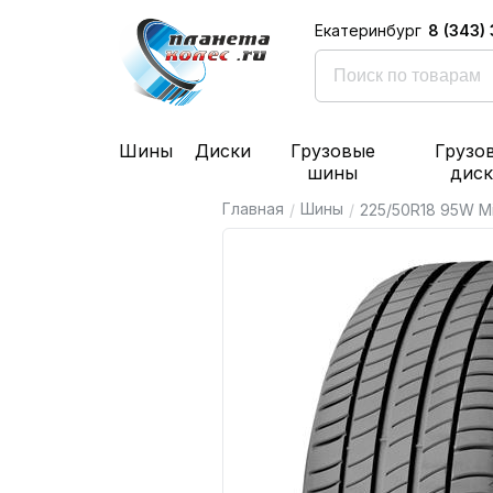
8 (343)
Екатеринбург
Шины
Диски
Грузовые
Грузо
шины
дис
Главная
Шины
/
/
225/50R18 95W Mi