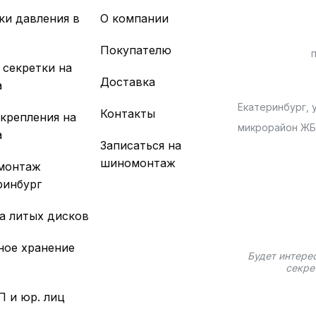
ки давления в
О компании
х
Покупателю
 секретки на
Доставка
а
Екатеринбург, у
Контакты
 крепления на
микрорайон Ж
а
Записаться на
шиномонтаж
монтаж
ринбург
а литых дисков
ное хранение
Будет интере
секре
П и юр. лиц