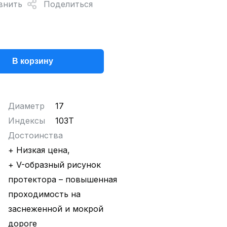
внить
Поделиться
В корзину
Диаметр
17
Индексы
103T
Достоинства
+ Низкая цена,
+ V-образный рисунок
протектора – повышенная
проходимость на
заснеженной и мокрой
дороге