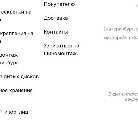
Покупателю
 секретки на
Доставка
а
Екатеринбург, у
Контакты
 крепления на
микрорайон Ж
а
Записаться на
шиномонтаж
монтаж
ринбург
а литых дисков
ное хранение
Будет интере
секре
П и юр. лиц