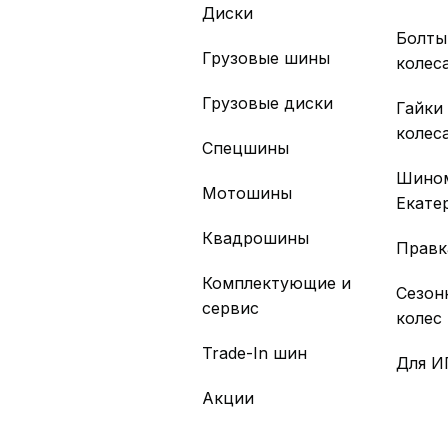
Диски
Болты
Грузовые шины
колес
Грузовые диски
Гайки
колес
Спецшины
Шино
Мотошины
Екате
Квадрошины
Правк
Комплектующие и
Сезон
сервис
колес
Trade-In шин
Для И
Акции