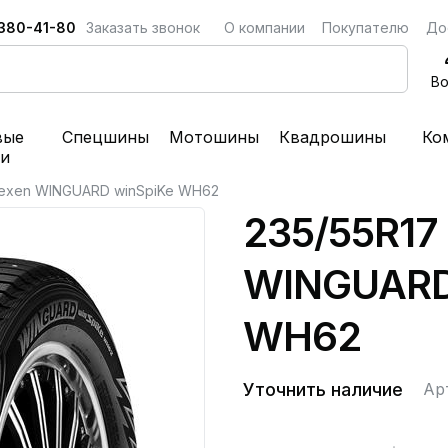
 380-41-80
Заказать звонок
О компании
Покупателю
До
Во
вые
Спецшины
Мотошины
Квадрошины
Ко
ки
Nexen WINGUARD winSpiKe WH62
235/55R17
WINGUARD
WH62
Уточнить наличие
Ар