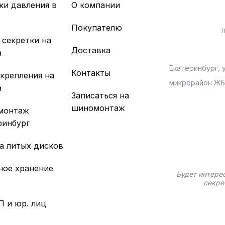
ки давления в
О компании
х
Покупателю
 секретки на
Доставка
а
Екатеринбург, у
Контакты
 крепления на
микрорайон Ж
а
Записаться на
шиномонтаж
монтаж
ринбург
а литых дисков
ное хранение
Будет интере
секре
П и юр. лиц