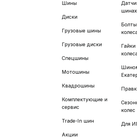
Шины
Датчи
шина
Диски
Болты
Грузовые шины
колес
Грузовые диски
Гайки
колес
Спецшины
Шино
Мотошины
Екате
Квадрошины
Правк
Комплектующие и
Сезон
сервис
колес
Trade-In шин
Для И
Акции