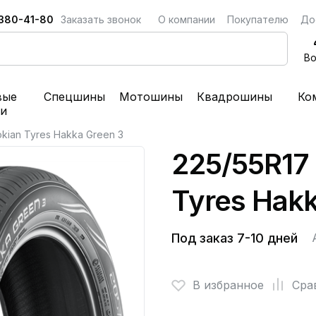
 380-41-80
Заказать звонок
О компании
Покупателю
До
Во
вые
Спецшины
Мотошины
Квадрошины
Ко
ки
okian Tyres Hakka Green 3
225/55R17 
Tyres Hakk
Под заказ 7-10 дней
В избранное
Сра