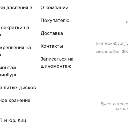
ки давления в
О компании
х
Покупателю
 секретки на
Доставка
а
Екатеринбург, у
Контакты
 крепления на
микрорайон Ж
а
Записаться на
шиномонтаж
монтаж
ринбург
а литых дисков
ное хранение
Будет интере
секре
П и юр. лиц