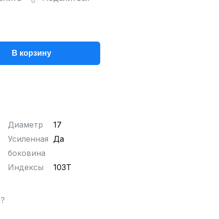
В корзину
Диаметр
17
Усиленная
Да
боковина
Индексы
103T
ы?