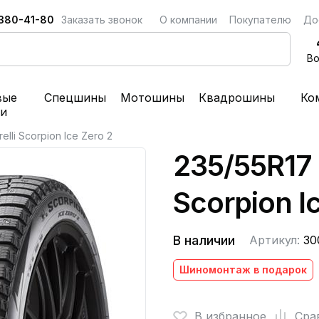
 380-41-80
Заказать звонок
О компании
Покупателю
До
Во
вые
Спецшины
Мотошины
Квадрошины
Ко
ки
elli Scorpion Ice Zero 2
235/55R17 1
Scorpion I
В наличии
Артикул:
30
Шиномонтаж в подарок
В избранное
Сра