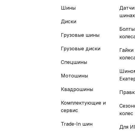
Шины
Датчи
шина
Диски
Болты
Грузовые шины
колес
Грузовые диски
Гайки
колес
Спецшины
Шино
Мотошины
Екате
Квадрошины
Правк
Комплектующие и
Сезон
сервис
колес
Trade-In шин
Для И