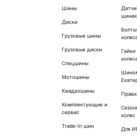
Шины
Датчи
шина
Диски
Болты
Грузовые шины
колес
Грузовые диски
Гайки
колес
Спецшины
Шино
Мотошины
Екате
Квадрошины
Правк
Комплектующие и
Сезон
сервис
колес
Trade-In шин
Для И