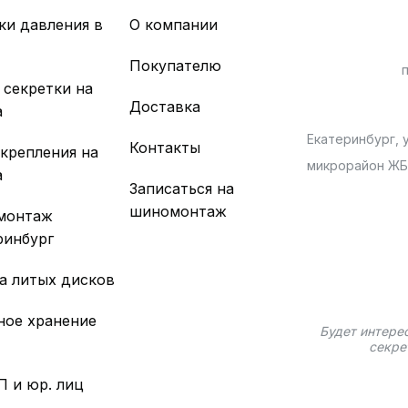
ки давления в
О компании
х
Покупателю
 секретки на
Доставка
а
Екатеринбург, у
Контакты
 крепления на
микрорайон Ж
а
Записаться на
шиномонтаж
монтаж
ринбург
а литых дисков
ное хранение
Будет интере
секре
П и юр. лиц