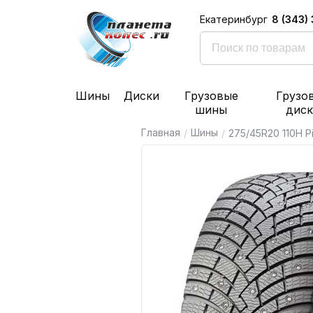
8 (343)
Екатеринбург
Шины
Диски
Грузовые
Грузо
шины
дис
Главная
Шины
/
/
275/45R20 110H Pir