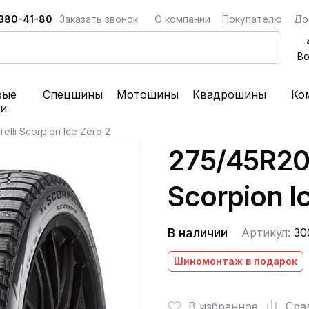
 380-41-80
Заказать звонок
О компании
Покупателю
До
Во
вые
Спецшины
Мотошины
Квадрошины
Ко
ки
elli Scorpion Ice Zero 2
275/45R20 1
Scorpion I
В наличии
Артикул:
30
Шиномонтаж в подарок
В избранное
Сра