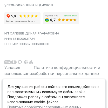
установка шин и дисков
ИП САГДЕЕВ ДИНАР ЯГАФАРОВИЧ
ИНН: 661800631724
ОГРНИП: 308662003600038
Условия
Политика конфиденциальности и
использования
обработки персональных данных
Данный сайт является строго информационным и
Для улучшения работы сайта и его взаимодействия с
публичной офертой не является. На данном
пользователями мы используем файлы cookie.
информационном ресурсе применяются
рекомендательные технологии.
Продолжая работу с сайтом, вы разрешаете
использование cookie-файлов.
Политика обработки персональных данных
.