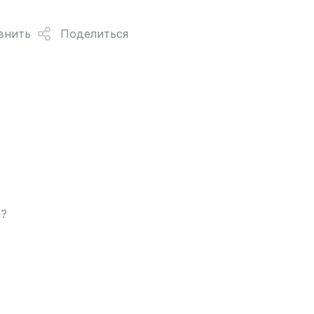
внить
Поделиться
ы?