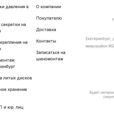
ки давления в
О компании
х
Покупателю
 секретки на
Доставка
а
Екатеринбург, у
Контакты
 крепления на
микрорайон Ж
а
Записаться на
шиномонтаж
монтаж
ринбург
а литых дисков
ное хранение
Будет интере
секре
П и юр. лиц