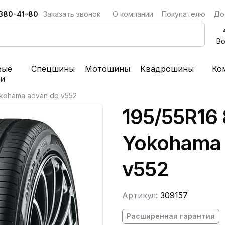
 380-41-80
Заказать звонок
О компании
Покупателю
До
Во
вые
Спецшины
Мотошины
Квадрошины
Ко
ки
okohama advan db v552
195/55R16
Yokohama 
v552
Артикул:
309157
Расширенная гарантия