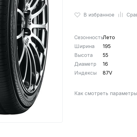
В избранное
Сра
Сезонность
Лето
Ширина
195
Высота
55
Диаметр
16
Индексы
87V
Как смотреть параметр