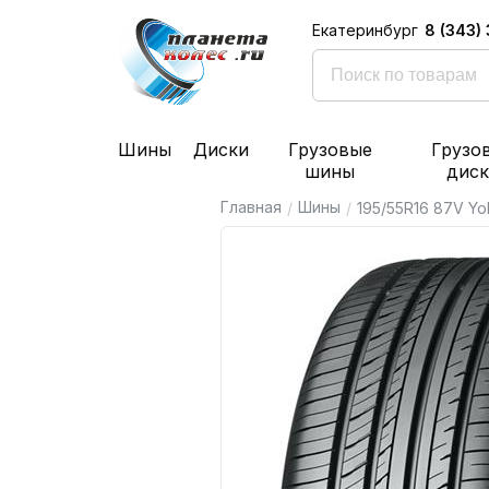
8 (343)
Екатеринбург
Шины
Диски
Грузовые
Грузо
шины
дис
Главная
Шины
/
/
195/55R16 87V Y