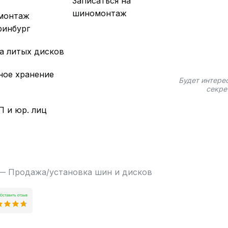
Записаться на
шиномонтаж
монтаж
ринбург
а литых дисков
ное хранение
Будет интере
секре
П и юр. лиц
 — Продажа/установка шин и дисков