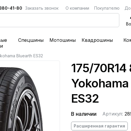
 380-41-80
Заказать звонок
О компании
Покупателю
До
Во
вые
Спецшины
Мотошины
Квадрошины
Ко
ки
kohama Bluearth ES32
175/70R14
Yokohama 
ES32
В наличии
Артикул:
28
Расширенная гарантия