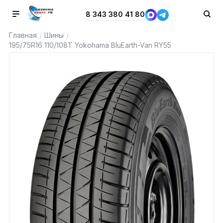
8 343 380 41 80
Главная
Шины
/
/
195/75R16 110/108T Yokohama BluEarth-Van RY55