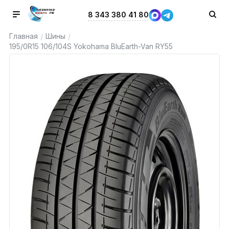
8 343 380 41 80
Главная
Шины
/
/
195/0R15 106/104S Yokohama BluEarth-Van RY55