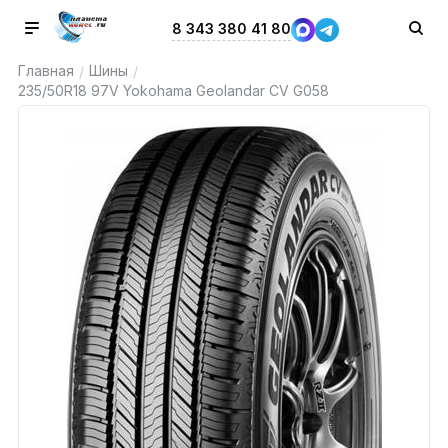
8 343 380 41 80
Главная
Шины
/
/
235/50R18 97V Yokohama Geolandar CV G058