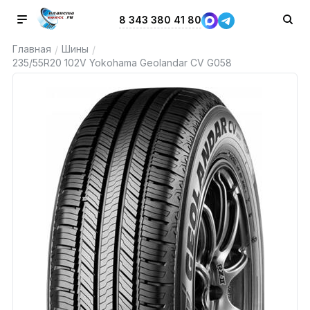
8 343 380 41 80
Главная
Шины
/
/
235/55R20 102V Yokohama Geolandar CV G058