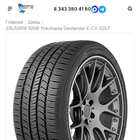
8 343 380 41 80
Главная
Шины
/
/
235/55R19 105W Yokohama Geolandar X-CV G057