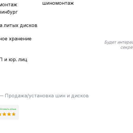
шиномонтаж
монтаж
ринбург
а литых дисков
ное хранение
Будет интере
секре
П и юр. лиц
 — Продажа/установка шин и дисков