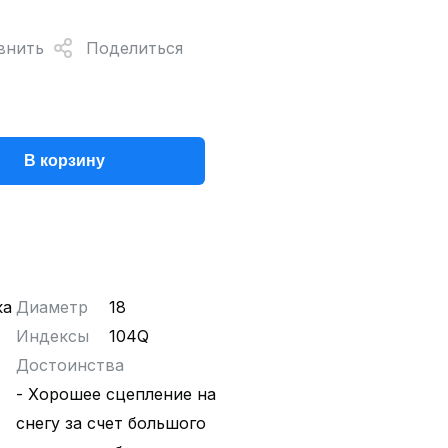
внить
Поделиться
В корзину
ка
Диаметр
18
Индексы
104Q
Достоинства
- Хорошее сцепление на
снегу за счет большого