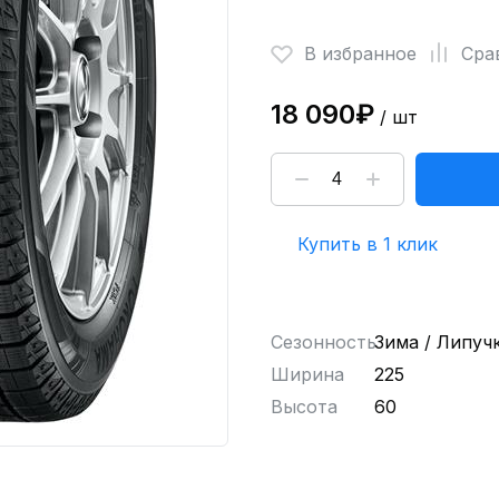
В избранное
Сра
18 090₽
/ шт
Купить в 1 клик
Сезонность
Зима / Липуч
Ширина
225
Высота
60