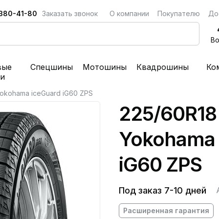
 380-41-80
Заказать звонок
О компании
Покупателю
До
Во
вые
Спецшины
Мотошины
Квадрошины
Ко
ки
okohama iceGuard iG60 ZPS
225/60R18
Yokohama 
iG60 ZPS
Под заказ 7-10 дней
Расширенная гарантия