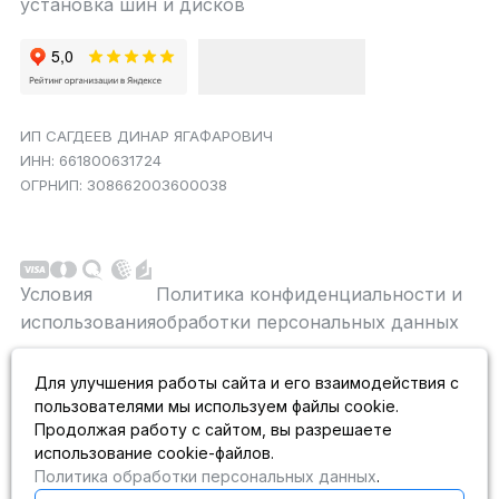
установка шин и дисков
ИП САГДЕЕВ ДИНАР ЯГАФАРОВИЧ
ИНН: 661800631724
ОГРНИП: 308662003600038
Условия
Политика конфиденциальности и
использования
обработки персональных данных
Данный сайт является строго информационным и
Для улучшения работы сайта и его взаимодействия с
публичной офертой не является. На данном
пользователями мы используем файлы cookie.
информационном ресурсе применяются
рекомендательные технологии.
Продолжая работу с сайтом, вы разрешаете
использование cookie-файлов.
Политика обработки персональных данных
.