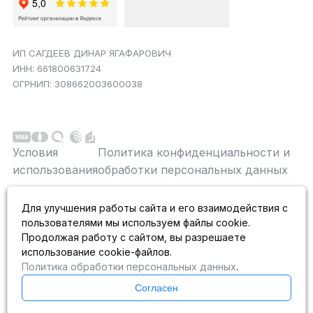
ИП САГДЕЕВ ДИНАР ЯГАФАРОВИЧ
ИНН: 661800631724
ОГРНИП: 308662003600038
Условия
Политика конфиденциальности и
использования
обработки персональных данных
Данный сайт является строго информационным и
Для улучшения работы сайта и его взаимодействия с
публичной офертой не является. На данном
пользователями мы используем файлы cookie.
информационном ресурсе применяются
рекомендательные технологии.
Продолжая работу с сайтом, вы разрешаете
использование cookie-файлов.
Политика обработки персональных данных
.
Согласен
Каталог
Избранное
Корзина
Сравнение
Войти