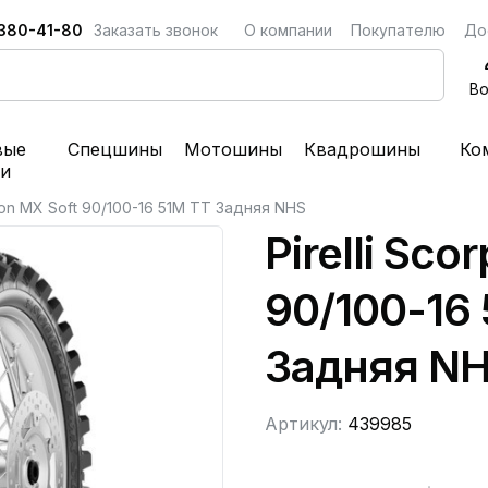
 380-41-80
Заказать звонок
О компании
Покупателю
До
Во
вые
Спецшины
Мотошины
Квадрошины
Ко
ки
pion MX Soft 90/100-16 51M TT Задняя NHS
Pirelli Sco
90/100-16
Задняя N
Артикул:
439985