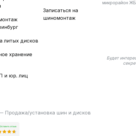
микрорайон Ж
а
Записаться на
шиномонтаж
монтаж
ринбург
а литых дисков
ное хранение
Будет интере
секре
П и юр. лиц
 — Продажа/установка шин и дисков