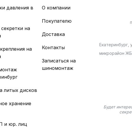
ки давления в
О компании
х
Покупателю
 секретки на
Доставка
а
Екатеринбург, у
Контакты
 крепления на
микрорайон Ж
а
Записаться на
шиномонтаж
монтаж
ринбург
а литых дисков
ное хранение
Будет интере
секре
П и юр. лиц