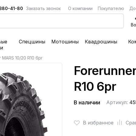
 380-41-80
Заказать звонок
О компании
Покупателю
До
Во
вые
Спецшины
Мотошины
Квадрошины
Ко
ки
r MARS 10/20 R10 6pr
Forerunne
R10 6pr
В наличии
Артикул:
45
В избранное
Сра