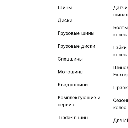
Шины
Датчи
шина
Диски
Болты
Грузовые шины
колес
Грузовые диски
Гайки
колес
Спецшины
Шино
Мотошины
Екате
Квадрошины
Правк
Комплектующие и
Сезон
сервис
колес
Trade-In шин
Для И