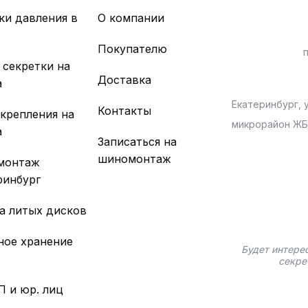
ки давления в
О компании
х
Покупателю
 секретки на
Доставка
а
Екатеринбург, у
Контакты
 крепления на
микрорайон Ж
а
Записаться на
шиномонтаж
монтаж
ринбург
а литых дисков
ное хранение
Будет интере
секре
П и юр. лиц