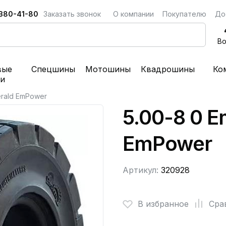
 380-41-80
Заказать звонок
О компании
Покупателю
До
Во
вые
Спецшины
Мотошины
Квадрошины
Ко
ки
erald EmPower
5.00-8 0 E
EmPower
Артикул:
320928
В избранное
Сра