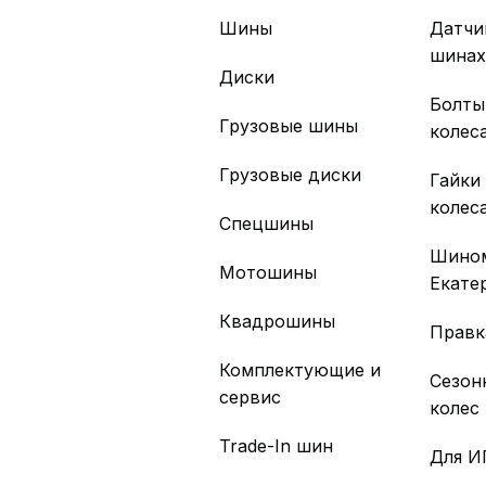
Шины
Датчи
шина
Диски
Болты
Грузовые шины
колес
Грузовые диски
Гайки
колес
Спецшины
Шино
Мотошины
Екате
Квадрошины
Правк
Комплектующие и
Сезон
сервис
колес
Trade-In шин
Для И