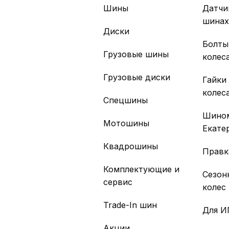
Шины
Датчи
шина
Диски
Болты
Грузовые шины
колес
Грузовые диски
Гайки
колес
Спецшины
Шино
Мотошины
Екате
Квадрошины
Правк
Комплектующие и
Сезон
сервис
колес
Trade-In шин
Для И
Акции