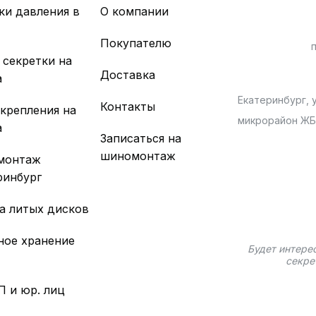
ки давления в
О компании
х
Покупателю
 секретки на
Доставка
а
Екатеринбург, у
Контакты
 крепления на
микрорайон Ж
а
Записаться на
шиномонтаж
монтаж
ринбург
а литых дисков
ное хранение
Будет интере
секре
П и юр. лиц