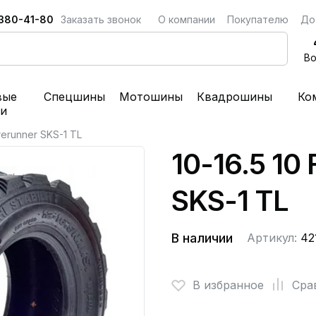
 380-41-80
Заказать звонок
О компании
Покупателю
До
Во
вые
Спецшины
Мотошины
Квадрошины
Ко
ки
orerunner SKS-1 TL
10-16.5 10
SKS-1 TL
В наличии
Артикул:
42
В избранное
Сра