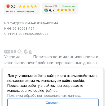
ИП САГДЕЕВ ДИНАР ЯГАФАРОВИЧ
ИНН: 661800631724
ОГРНИП: 308662003600038
Условия
Политика конфиденциальности и
использования
обработки персональных данных
Данный сайт является строго информационным и
Для улучшения работы сайта и его взаимодействия с
публичной офертой не является. На данном
пользователями мы используем файлы cookie.
информационном ресурсе применяются
рекомендательные технологии.
Продолжая работу с сайтом, вы разрешаете
использование cookie-файлов.
Политика обработки персональных данных
.
Согласен