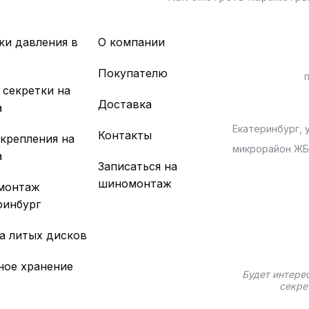
ки давления в
О компании
х
Покупателю
 секретки на
Доставка
а
Екатеринбург, у
Контакты
 крепления на
микрорайон Ж
а
Записаться на
шиномонтаж
монтаж
ринбург
а литых дисков
ное хранение
Будет интере
секре