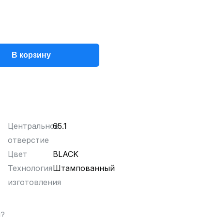
В корзину
Центральное
65.1
отверстие
Цвет
BLACK
Технология
Штампованный
изготовления
ы?