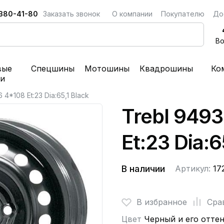
 380-41-80
Заказать звонок
О компании
Покупателю
До
Во
вые
Спецшины
Мотошины
Квадрошины
Ко
ки
 4*108 Et:23 Dia:65,1 Black
Trebl 9493
Et:23 Dia:6
В наличии
Артикул:
17
В избранное
Сра
Цвет
Черный и его отте