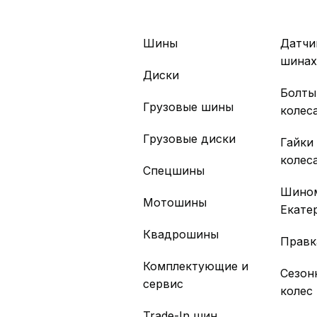
Шины
Датчи
шина
Диски
Болты
Грузовые шины
колес
Грузовые диски
Гайки
колес
Спецшины
Шино
Мотошины
Екате
Квадрошины
Правк
Комплектующие и
Сезон
сервис
колес
Trade-In шин