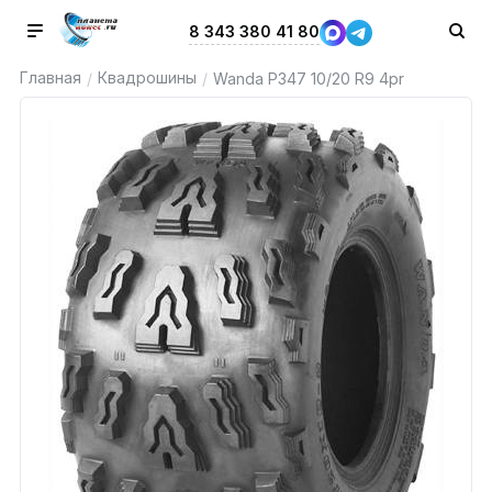
8 343 380 41 80
Главная
Квадрошины
/
/
Wanda P347 10/20 R9 4pr