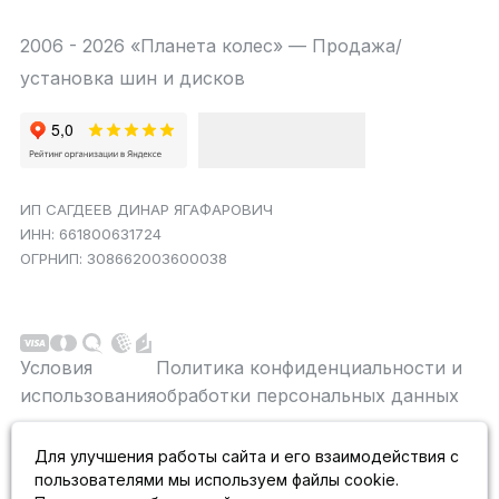
2006 - 2026 «Планета колес» — Продажа/
установка шин и дисков
ИП САГДЕЕВ ДИНАР ЯГАФАРОВИЧ
ИНН: 661800631724
ОГРНИП: 308662003600038
Условия
Политика конфиденциальности и
использования
обработки персональных данных
Данный сайт является строго информационным и
Для улучшения работы сайта и его взаимодействия с
публичной офертой не является. На данном
пользователями мы используем файлы cookie.
информационном ресурсе применяются