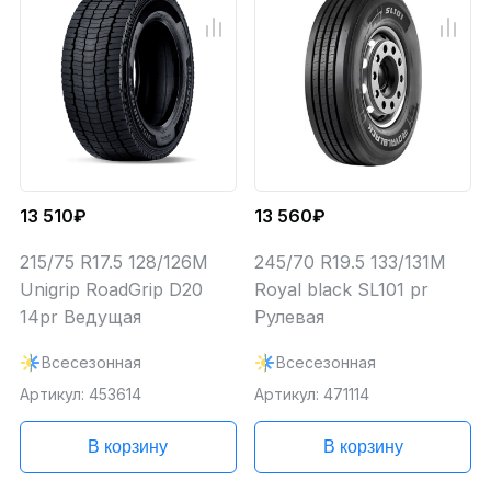
13 510₽
13 560₽
215/75 R17.5 128/126M
245/70 R19.5 133/131M
Unigrip RoadGrip D20
Royal black SL101 pr
14pr Ведущая
Рулевая
Всесезонная
Всесезонная
Артикул: 453614
Артикул: 471114
В корзину
В корзину